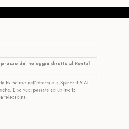
l prezzo del noleggio diretto al Rental
ello incluso nell’offerta è la Spindrift 5 AL
che. E se vuoi passare ad un livello
la telecabina.