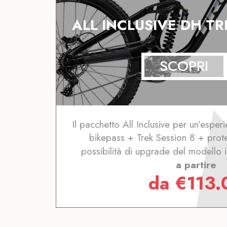
ALL INCLUSIVE DH TR
SCOPRI
Il pacchetto All Inclusive per un’esper
bikepass + Trek Session 8 + prot
possibilità di upgrade del modello 
a partire
da
€
113.