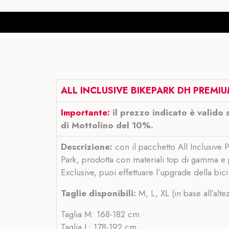
ALL INCLUSIVE BIKEPARK DH PREMIUM
Importante:
il prezzo indicato è valido 
di Mottolino del 10%.
Descrizione:
con il pacchetto All Inclusive P
Park, prodotta con materiali top di gamma e 
Exclusive, puoi effettuare l’upgrade della bic
Taglie disponibili:
M, L, XL (in base all’alt
Taglia M: 168-182 cm
Taglia L: 178-192 cm