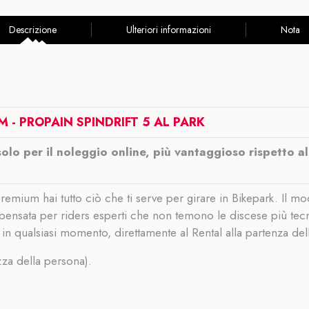
Descrizione
Ulteriori informazioni
Nota
 - PROPAIN SPINDRIFT 5 AL PARK
solo per il noleggio online, più vantaggioso rispetto a
remium hai tutto ciò che ti serve per girare in Bikepark. Il mod
pensata per riders esperti che non temono le discese più tecni
i in qualsiasi momento, direttamente al Rental alla partenza del
ezza della persona).