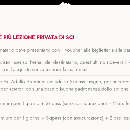
 PIÙ LEZIONE PRIVATA DI SCI
inatario deve presentarsi con il voucher alla biglietteria alla p
isto inserisci l'email del destinatario, quest'ultimo riceverà 
 con l'acquisto senza inserire la sua email.
e Ski Adulto Premium include lo Skipass Livigno, per accedere a
per sciatori con una base o buona padronanza dello sci che vo
ium per 1 giorno + Skipass (senza assicurazione) + 2 ore lezi
ium per 1 giorno + Skipass (con assicurazione) + 2 ore lezio