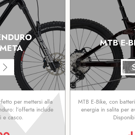
 ENDURO
MTB E-B
META
fetto per mettersi alla
MTB E-Bike, con batter
uro: l’offerta include
energia in salita per 
i e casco.
Disponibi