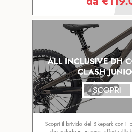
da
€
119.
ALL INCLUSIVE DH
CLASH JUNIO
SCOPRI
Scopri il brivido del Bikepark con il p
che include in un’unica offerta il bi