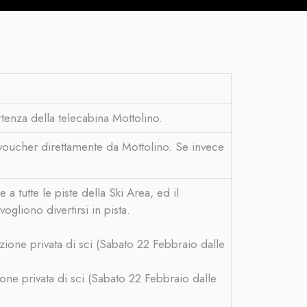
artenza della telecabina Mottolino.
il voucher direttamente da Mottolino. Se invece
 tutte le piste della Ski Area, ed il
gliono divertirsi in pista.
one privata di sci (Sabato 22 Febbraio dalle
ne privata di sci (Sabato 22 Febbraio dalle