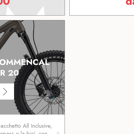
00
d
 COMMENCAL
R 20
acchetto All Inclusive,
kepass e la bici, con