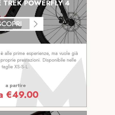
E TREK POWERFLY 4
SCOPRI
è alle prime esperienze, ma vuole già
e proprie prestazioni. Disponibile nelle
taglie XS-S-L.
a partire
a
€
49.00