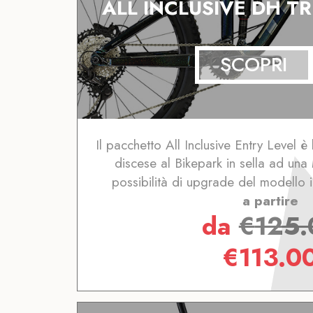
ALL INCLUSIVE DH T
SCOPRI
Il pacchetto All Inclusive Entry Level è 
discese al Bikepark in sella ad un
possibilità di upgrade del modello 
a partire
da
€
125.
€
113.0