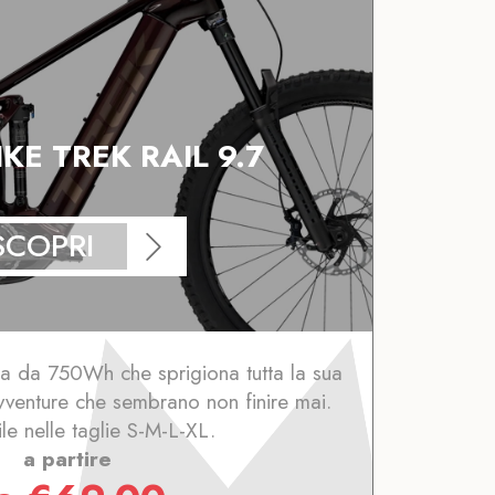
IKE TREK RAIL 9.7
SCOPRI
ia da 750Wh che sprigiona tutta la sua
avventure che sembrano non finire mai.
le nelle taglie S-M-L-XL.
a partire