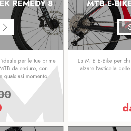
REK REMEDY 8
MTB E-BIK
l’ideale per le tue prime
La MTB E-Bike per chi 
a MTB da enduro, con
alzare l’asticella dell
in qualsiasi momento.
00
0
d