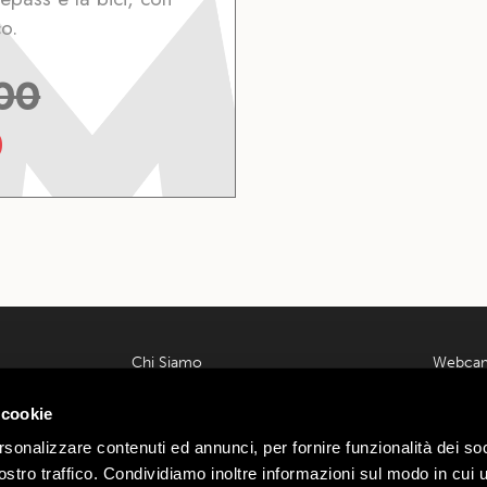
o.
00
0
Chi Siamo
Webca
Contatti
Meteo L
 00585220148
 cookie
Lavora con noi
Parcheg
ondrio n.
Privacy e Cookie Policy
Offerte
rsonalizzare contenuti ed annunci, per fornire funzionalità dei soc
Termini e Condizioni
Area Affi
:
Webtek
stro traffico. Condividiamo inoltre informazioni sul modo in cui ut