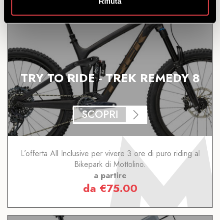
Rifiuta
Può interessarti anche...
TRY TO RIDE - TREK REMEDY 8
SCOPRI
L’offerta All Inclusive per vivere 3 ore di puro riding al
Bikepark di Mottolino.
a partire
da
€
75.00