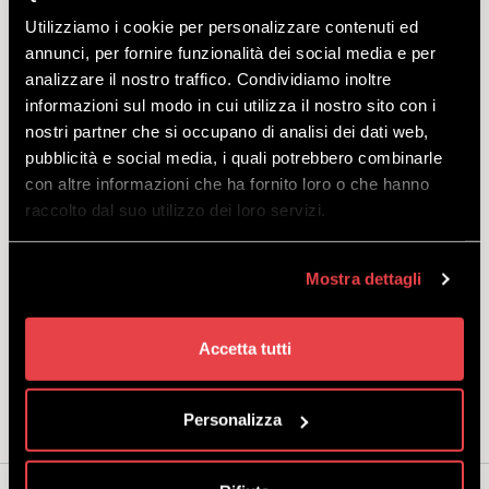
Tariffa pomeridiana:
dalle 13.00 alle 16.00.
Utilizziamo i cookie per personalizzare contenuti ed
annunci, per fornire funzionalità dei social media e per
Quando:
tutti i giorni, dal 15 giugno al 1 settembre, dalle 08.30 alle
analizzare il nostro traffico. Condividiamo inoltre
17.30.
Dove:
Rental alla partenza della telecabina Mottolino -
Mappa
informazioni sul modo in cui utilizza il nostro sito con i
nostri partner che si occupano di analisi dei dati web,
Policy:
l'assicurazione bike, acquistabile online al costo di € 10,00,
pubblicità e social media, i quali potrebbero combinarle
fornisce una copertura danni sul prodotto fino a € 300,00.
con altre informazioni che ha fornito loro o che hanno
raccolto dal suo utilizzo dei loro servizi.
Nota:
in caso di no-show del cliente (mancata presentazione) il
fornitore non sarà tenuto ad erogare il servizio in altra data e/o
orario. Il fornitore potrà proporre date/orari alternativi per la
Mostra dettagli
prestazione del servizio qualora cause di forza maggiore ne
impediscano l’erogazione nella giornata scelta dal cliente al
momento dell’acquisto.
Accetta tutti
Punti Mottolino APP:
SÌ (1 punto ogni euro di spesa).
Personalizza