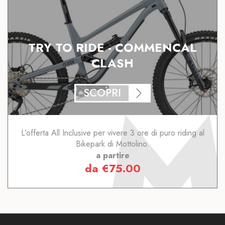
TRY TO RIDE - COMMENCAL
CLASH
SCOPRI
L’offerta All Inclusive per vivere 3 ore di puro riding al
Bikepark di Mottolino.
a partire
da
€
75.00