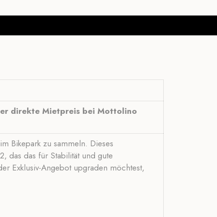
er direkte Mietpreis bei Mottolino
n im Bikepark zu sammeln. Dieses
 das das für Stabilität und gute
der Exklusiv-Angebot upgraden möchtest,