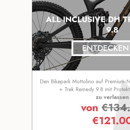
ALL INCLUSIVE DH 
9.8
ENTDECKEN
Den Bikepark Mottolino auf Premium-N
+ Trek Remedy 9.8 mit Protek
zu verlassen
von
€
134
€
121.0