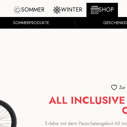
SOMMER
WINTER
SHOP
SOMMERPRODUKTE
GESCHENKID
Zur
ALL INCLUSIV
Erlebe mit dem Pauschalangebot All Inc