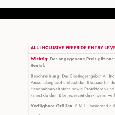
ALL INCLUSIVE FREERIDE ENTRY LE
Wichtig:
Der angegebene Preis gilt nur 
Rental.
Beschreibung:
Das Einstiegsangebot All Inc
Pauschalangebot umfasst den Bikepass für den
Handhabbarkeit steht, sowie Protektoren un
kannst du dein Bike jederzeit direkt beim Ver
Verfügbare Größen:
S M L (basierend auf