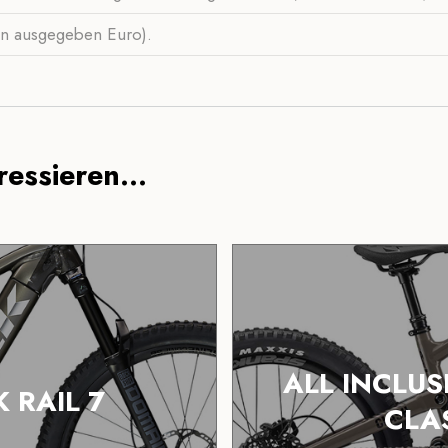
den ausgegeben Euro).
essieren...
ALL INCLU
 RAIL 7
CLA