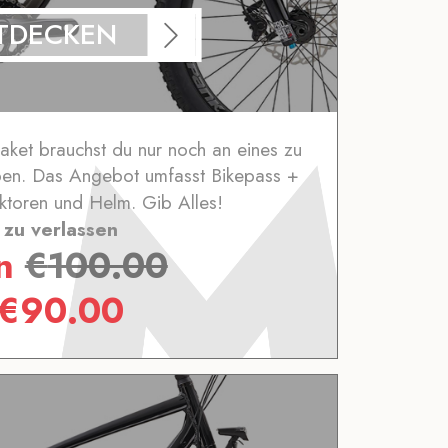
TDECKEN
Paket brauchst du nur noch an eines zu
en. Das Angebot umfasst Bikepass +
ktoren und Helm. Gib Alles!
zu verlassen
on
€
100.00
€
90.00