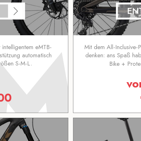
EN
 intelligentem eMTB-
Mit dem All-Inclusive-
stützung automatisch
denken: ans Spaß hab
Größen S-M-L.
Bike + Prote
v
00