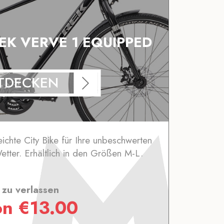
REK VERVE 1 EQUIPPED
TDECKEN
ichte City Bike für Ihre unbeschwerten
tter. Erhältlich in den Größen M-L.
zu verlassen
on
€
13.00