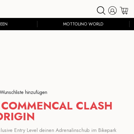
EEN
MOTTOLINO WORLD
 Wunschliste hinzufügen
E COMMENCAL CLASH
ORIGIN
lusive Entry Level deinen Adrenalinschub im Bikepark