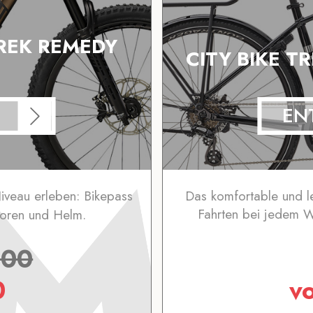
TREK REMEDY
CITY BIKE T
EN
iveau erleben: Bikepass
Das komfortable und le
Fahrten bei jedem We
toren und Helm.
.00
0
v