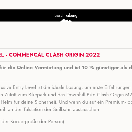
Beschreibung
VEL - COMMENCAL CLASH ORIGIN 2022
für die Online-Vermietung und ist 10 % günstiger als d
lusive Entry Level ist die ideale Lösung, um erste Erfahrunge
 Zutritt zum Bikepark und das Downhill-Bike Clash Origin M22,
d Helm für deine Sicherheit. Und wenn du auf ein Premium- o
leih an der Talstation der Seilbahn austauschen.
 der Körpergröße der Person).