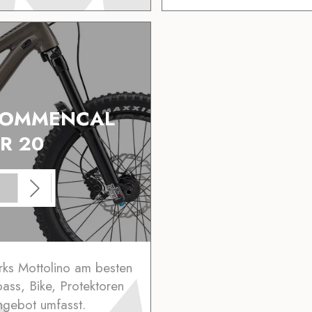
 COMMENCAL
R 20
rks Mottolino am besten
pass, Bike, Protektoren
ngebot umfasst.