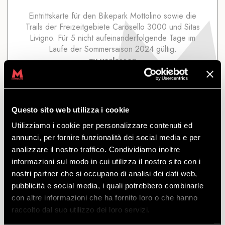
Eintrittskarte für den Bikepark Mottolino sowie die
Trails der Freizeitgebiete Carosello 3000 und Sitas
Livigno. Für 5 nicht aufeinanderfolgende Tage im
Laufe der Sommersaison 2024 gültig.
zu verlassen
von
€
197.50
Questo sito web utilizza i cookie
Utilizziamo i cookie per personalizzare contenuti ed
annunci, per fornire funzionalità dei social media e per
analizzare il nostro traffico. Condividiamo inoltre
7 TAGE LIVIGNO
informazioni sul modo in cui utilizza il nostro sito con i
nostri partner che si occupano di analisi dei dati web,
pubblicità e social media, i quali potrebbero combinarle
ENTDECKEN
con altre informazioni che ha fornito loro o che hanno
raccolto dal suo utilizzo dei loro servizi.