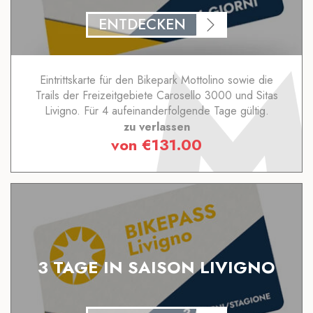
ENTDECKEN
Eintrittskarte für den Bikepark Mottolino sowie die
Trails der Freizeitgebiete Carosello 3000 und Sitas
Livigno. Für 4 aufeinanderfolgende Tage gültig.
zu verlassen
von
€
131.00
3 TAGE IN SAISON LIVIGNO