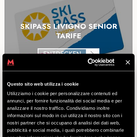
SKIPASS LIVIGNO SENIOR
TARIFE
ENTDECKEN
Der Skipass für den Zugang zum gesamten Skigebiet
Questo sito web utilizza i cookie
von Livigno für Skifahrer und Snowboarder, die 1961
und früher geboren wurden.
Utilizziamo i cookie per personalizzare contenuti ed
Achtung! Der Skipass kann ausschließlich an
annunci, per fornire funzionalità dei social media e per
der Kasse des Mottolino Headquarters
analizzare il nostro traffico. Condividiamo inoltre
abgeholt werden!
informazioni sul modo in cui utilizza il nostro sito con i
zu verlassen
nostri partner che si occupano di analisi dei dati web,
von
€
36.50
pubblicità e social media, i quali potrebbero combinarle