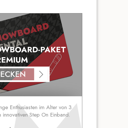
OWBOARD-PAKET
REMIUM
DECKEN
unge Enthusiasten im Alter von 3
m innovativen Step On Einband.