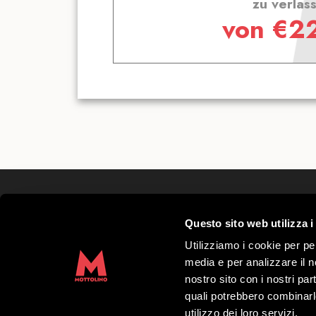
zu verlas
von
€
2
Mottolino S.p.A.
Questo sito web utilizza i
Via Bondi 473, 23041 Livigno (SO) – C.F.
Grundkapital € 8.772.000,00 – REA di Sond
Utilizziamo i cookie per pe
41452
media e per analizzare il no
Copyright 2019 Mottolino S.p.A.- Website:
nostro sito con i nostri par
S.p.A.
quali potrebbero combinarl
utilizzo dei loro servizi.