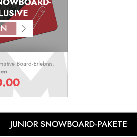
NOWBOARD-
LUSIVE
EN
mative Board-Erlebnis.
sen
0.00
JUNIOR SNOWBOARD-PAKETE