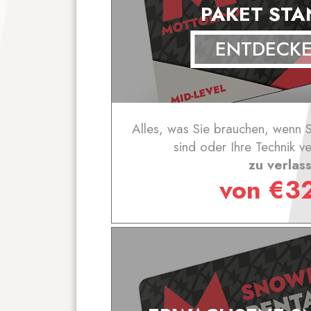
PAKET ST
ENTDECK
Alles, was Sie brauchen, wenn
sind oder Ihre Technik v
zu verlas
von
€
3