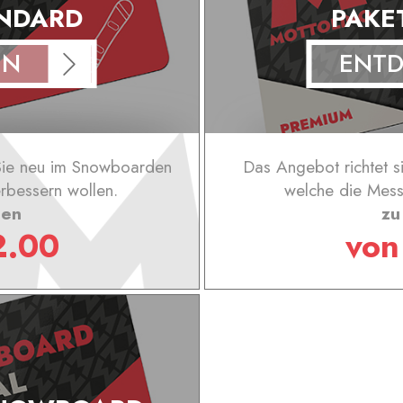
ANDARD
PAKE
EN
ENT
 Sie neu im Snowboarden
Das Angebot richtet s
erbessern wollen.
welche die Mess
sen
zu
2.00
vo