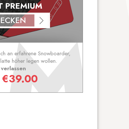
T PREMIUM
DECKEN
ich an erfahrene Snowboarder,
latte höher legen wollen.
 verlassen
n
€
39.00