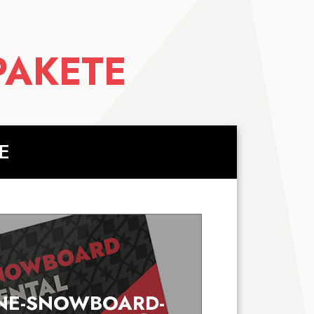
PAKETE
E
NE-SNOWBOARD-