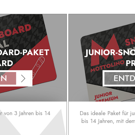
OARD-PAKET
JUNIOR-SN
ARD
P
EN
ENT
r von 3 Jahren bis 14
Das ideale Paket für j
bis 14 Jahren, mit de