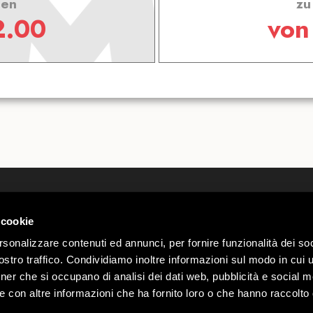
sen
zu
2.00
vo
Wir über uns
Webcam
 cookie
Kontakte
Wetter Li
 00585220148
Arbeite mit uns
Parkplatz
rio n.
rsonalizzare contenuti ed annunci, per fornire funzionalità dei soc
Regelung Mottolino Vibes
Gruppen 
stro traffico. Condividiamo inoltre informazioni sul modo in cui ut
Datenschutz & Cookie-
Mottolino 
Webtek
tner che si occupano di analisi dei dati web, pubblicità e social m
Richtlinien
e con altre informazioni che ha fornito loro o che hanno raccolto
Verkaufsbedingungen