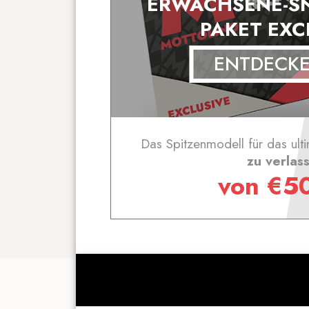
ERWACHSENE-S
PAKET EXC
ENTDECK
Das Spitzenmodell für das ulti
zu verlas
von
€
5