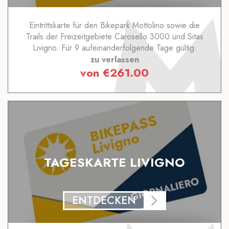
Eintrittskarte für den Bikepark Mottolino sowie die
Trails der Freizeitgebiete Carosello 3000 und Sitas
Livigno. Für 9 aufeinanderfolgende Tage gültig.
zu verlassen
von
€
261.00
TAGESKARTE LIVIGNO
ENTDECKEN