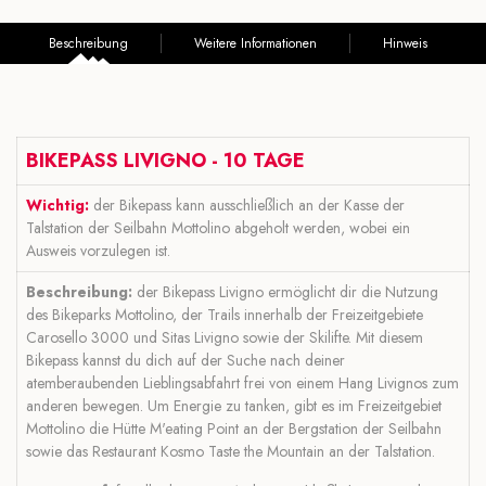
Beschreibung
Weitere Informationen
Hinweis
BIKEPASS LIVIGNO
- 10 TAGE
Wichtig:
der Bikepass kann ausschließlich an der Kasse der
Talstation der Seilbahn Mottolino abgeholt werden, wobei ein
Ausweis vorzulegen ist.
Beschreibung:
der Bikepass Livigno ermöglicht dir die Nutzung
des Bikeparks Mottolino, der Trails innerhalb der Freizeitgebiete
Carosello 3000 und Sitas Livigno sowie der Skilifte. Mit diesem
Bikepass kannst du dich auf der Suche nach deiner
atemberaubenden Lieblingsabfahrt frei von einem Hang Livignos zum
anderen bewegen. Um Energie zu tanken, gibt es im Freizeitgebiet
Mottolino die Hütte M'eating Point an der Bergstation der Seilbahn
sowie das Restaurant Kosmo Taste the Mountain an der Talstation.