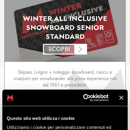
WINTER ALL INCLUSIVE
SNOWBOARD SENIOR
STANDARD
SCOPRI
Skipass Livigno + noleggio snowboard, casco e
scarponi per snowboarder alla prima esperienza nati
dal 1961 e precedenti.
a partire
da
€
75.50
Questo sito web utilizza i cookie
Utilizziamo i cookie per personalizzare contenuti ed