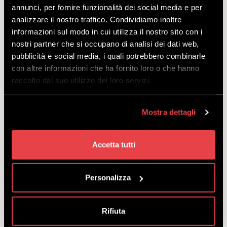
annunci, per fornire funzionalità dei social media e per
WINTER ALL INCLUSIVE
analizzare il nostro traffico. Condividiamo inoltre
SNOWBOARD SENIOR
informazioni sul modo in cui utilizza il nostro sito con i
nostri partner che si occupano di analisi dei dati web,
PREMIUM
pubblicità e social media, i quali potrebbero combinarle
con altre informazioni che ha fornito loro o che hanno
SCOPRI
raccolto dal suo utilizzo dei loro servizi.
Skipass Livigno + noleggio snowboard, casco e
Mostra dettagli
scarponi per chi vuole godersi al massimo ogni
discesa nati dal 1961 e precedenti.
Accetta tutti
a partire
da
€
82.50
Personalizza
Rifiuta