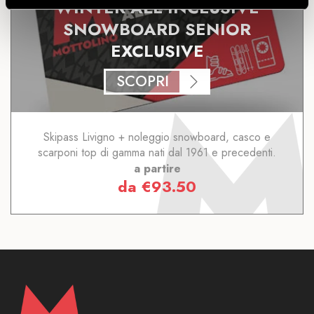
WINTER ALL INCLUSIVE
SNOWBOARD SENIOR
EXCLUSIVE
SCOPRI
Skipass Livigno + noleggio snowboard, casco e
scarponi top di gamma nati dal 1961 e precedenti.
a partire
da
€
93.50