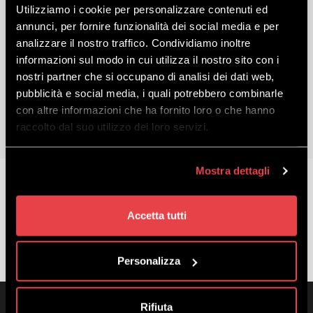
Utilizziamo i cookie per personalizzare contenuti ed
annunci, per fornire funzionalità dei social media e per
CENA IN QUOTA
analizzare il nostro traffico. Condividiamo inoltre
informazioni sul modo in cui utilizza il nostro sito con i
nostri partner che si occupano di analisi dei dati web,
SCOPRI
pubblicità e social media, i quali potrebbero combinarle
con altre informazioni che ha fornito loro o che hanno
raccolto dal suo utilizzo dei loro servizi.
La suggestiva cena in quota al rifugio Camanel di
Planon!
Mostra dettagli
a partire
da
€
110.00
€
90.00
Accetta tutti
Personalizza
Rifiuta