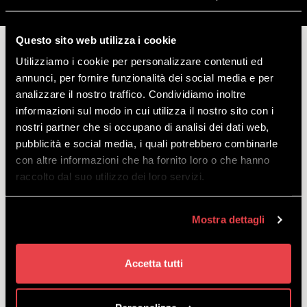
Beschreibung
Weitere Informationen
Hinweis
Questo sito web utilizza i cookie
TICKET MOTTOLINO SEILBAHN GULTIG FUR
Utilizziamo i cookie per personalizzare contenuti ed
EINE EINFACHE FAHRT
annunci, per fornire funzionalità dei social media e per
analizzare il nostro traffico. Condividiamo inoltre
Wichtig:
um den Service nutzen zu können, muss der Voucher bei
informazioni sul modo in cui utilizza il nostro sito con i
der Kasse an der Talstation der Seilbahn vorgelegt werden. Bei
nostri partner che si occupano di analisi dei dati web,
Abholung des Tickets muss ein Ausweisdokument vorgelegt werden.
pubblicità e social media, i quali potrebbero combinarle
con altre informazioni che ha fornito loro o che hanno
Beschreibung:
Hol dir das Ticket für die Fahrt mit der Seilbahn
raccolto dal suo utilizzo dei loro servizi.
und erlebe eine unvergessliche Erfahrung auf 2400 Metern Höhe!
An der Bergstation der Seilbahn erwartet dich die Schutzhütte
M'eating Point: Neben Bar und Restaurant gibt es hier auch ein BBQ-
Mostra dettagli
Angebot, das tolle Neuigkeit für den Sommer 2023 bietet. Nicht zu
vergessen natürlich die neue Aussichtsterrasse! Wenn du hingegen
nach einer Wanderung in luftigen Höhen suchst, findet du an der
Bergstation der Seilbahn zahlreiche Wanderwege für jedes Niveau.
Accetta tutti
Normaltarif:
für alle, die von 1961 bis einschließlich 2009
geboren sind.