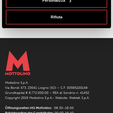
Personalizza
Tarif mit Ermäßigung:
für alle, die von 2011 bis einschließlich
2019 geboren sind; für alle, die im Jahr 1960 und davor geboren
sind.
Rifiuta
Familientarif:
2 Erwachsene und 2 Kinder (im Alter von 6 bis unter
12 Jahren).
Mottolino S.p.A.
Via Bondi 473, 23041 Livigno (SO) – C.F. 00585220148
Grundkapital € 8.772.000,00 – REA di Sondrio n. 41452
Copyright 2019 Mottolino S.p.A.- Website:
Webtek S.p.A.
Öffnungszeiten HQ Mottolino:
08:30–18:00
Betriebszeiten der Gondelbahn:
09:00-16:40