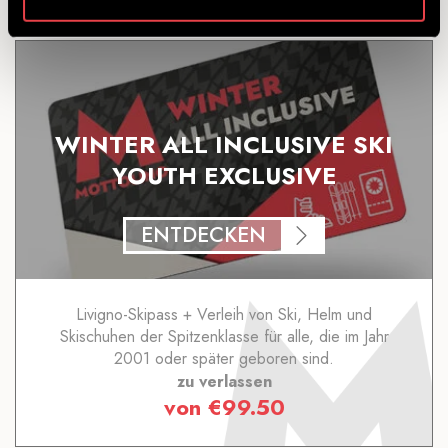
Das könnte Sie auch interessieren...
WINTER ALL INCLUSIVE SKI
YOUTH EXCLUSIVE
ENTDECKEN
Livigno-Skipass + Verleih von Ski, Helm und
Skischuhen der Spitzenklasse für alle, die im Jahr
2001 oder später geboren sind.
zu verlassen
von
€
99.50