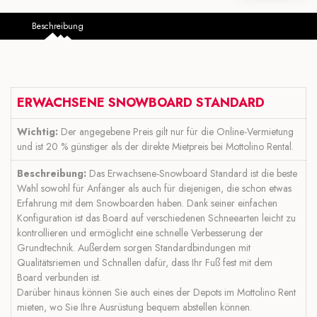
Beschreibung
ERWACHSENE SNOWBOARD STANDARD
Wichtig:
Der angegebene Preis gilt nur für die Online-Vermietung
und ist 20 % günstiger als der direkte Mietpreis bei Mottolino Rental.
Beschreibung:
Das Erwachsene-Snowboard Standard ist die beste
Wahl sowohl für Anfänger als auch für diejenigen, die schon etwas
Erfahrung mit dem Snowboarden haben. Dank seiner einfachen
Konfiguration ist das Board auf verschiedenen Schneearten leicht zu
kontrollieren und ermöglicht eine schnelle Verbesserung der
Grundtechnik. Außerdem sorgen Standardbindungen mit
Qualitätsriemen und Schnallen dafür, dass Ihr Fuß fest mit dem
Board verbunden ist.
Darüber hinaus können Sie auch eines der Depots im Mottolino Rent
mieten, wo Sie Ihre Ausrüstung bequem abstellen können.