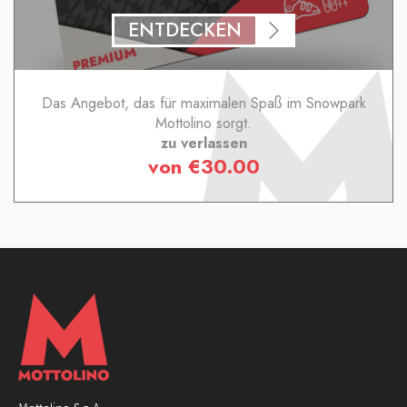
ENTDECKEN
Das Angebot, das für maximalen Spaß im Snowpark
Mottolino sorgt.
zu verlassen
von
€
30.00