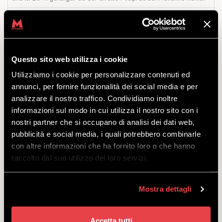
Beschreibung
: Mit dem Premium Freeride-Ski sind Sie bereit, den
Berg in seiner freieren Version zu erobern und sich auf Routen
abseits der Piste zu wagen. Der Holzkern macht den Ski leichter,
während die Carbonstruktur ihm Robustheit verleiht. Zusätzlich zu
diesen beiden Elementen sorgt die größere Oberfläche des Skis für
Questo sito web utilizza i cookie
unübertroffenen Auftrieb.
Utilizziamo i cookie per personalizzare contenuti ed
annunci, per fornire funzionalità dei social media e per
Online-Check-in:
Für diejenigen, die Online einchecken, reserviert
Mottolino bei Rent eine bevorzugte Spur bei der Abholung der Ware.
analizzare il nostro traffico. Condividiamo inoltre
Außerdem finden diejenigen, die das Mietdepot beim Kauf des
informazioni sul modo in cui utilizza il nostro sito con i
Produkts mit Online-Check-in hinzufügen, das ihnen zugewiesene
nostri partner che si occupano di analisi dei dati web,
Depot direkt mit der gemieteten Ausrüstung, ohne zur Kasse gehen
pubblicità e social media, i quali potrebbero combinarle
zu müssen.
con altre informazioni che ha fornito loro o che hanno
Link:
check-in.mottolino.com
raccolto dal suo utilizzo dei loro servizi.
Wann:
jeden Tag.
Von Sonntag bis Donnerstag: 08.30-18.00; Freitag und Samstag:
Mostra dettagli
08.30-18.30.
Wo:
Abfahrtsort der Gondelbahn Mottolino -
Karte
Accetta tutti