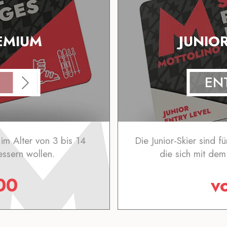
REMIUM
JUNIO
EN
im Alter von 3 bis 14
Die Junior-Skier sind f
essern wollen.
die sich mit dem
00
v