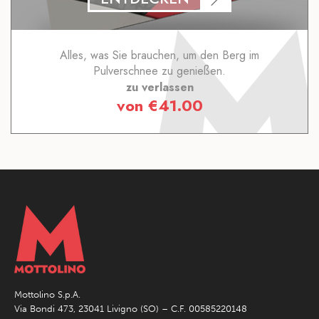
Alles, was Sie brauchen, um den Berg im
Pulverschnee zu genießen.
zu verlassen
von
€
41.00
Mottolino S.p.A.
Via Bondi 473, 23041 Livigno (SO) – C.F. 00585220148