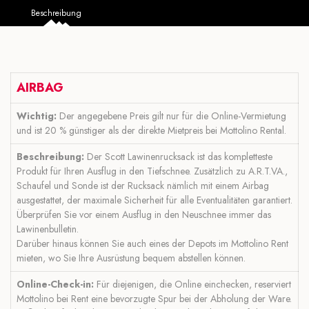
Beschreibung
AIRBAG
Wichtig:
Der angegebene Preis gilt nur für die Online-Vermietung
und ist 20 % günstiger als der direkte Mietpreis bei Mottolino Rental.
Beschreibung:
Der Scott Lawinenrucksack ist das kompletteste
Produkt für Ihren Ausflug in den Tiefschnee. Zusätzlich zu A.R.T.VA.,
Schaufel und Sonde ist der Rucksack nämlich mit einem Airbag
ausgestattet, der maximale Sicherheit für alle Eventualitäten garantiert.
Überprüfen Sie vor einem Ausflug in den Neuschnee immer das
Lawinenbulletin.
Darüber hinaus können Sie auch eines der Depots im Mottolino Rent
mieten, wo Sie Ihre Ausrüstung bequem abstellen können.
Online-Check-in:
Für diejenigen, die Online einchecken, reserviert
Mottolino bei Rent eine bevorzugte Spur bei der Abholung der Ware.