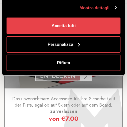
Mostra dettagli
Das könnte Sie auch interessieren...
Accetta tutti
Personalizza
HELM
Rifiuta
ENTDECKEN
Das unverzichtbare Accessoire für Ihre Sicherheit auf
der Piste, egal ob auf Skiern oder auf dem Board.
zu verlassen
von
€
7.00