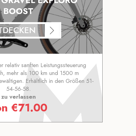
E GRAVEL EXPLORO
BOOST
TDECKEN
er relativ sanften Leistungssteuerung
ch, mehr als 100 km und 1500 m
wältigen. Erhältlich in den Größen 51-
54-56-58.
zu verlassen
on
€
71.00