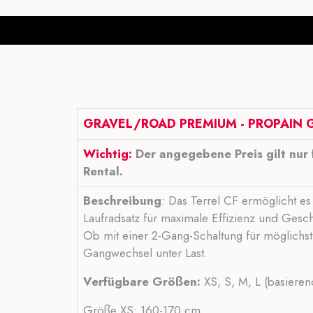
GRAVEL/ROAD PREMIUM - PROPAIN G
Wichtig:
Der angegebene Preis gilt nur 
Rental.
Beschreibung
: Das Terrel CF ermöglicht es
Laufradsatz für maximale Effizienz und Gesc
Ob mit einer 2-Gang-Schaltung für möglichst
Gangwechsel unter Last.
Verfügbare Größen:
XS, S, M, L (basieren
Größe XS: 160-170 cm