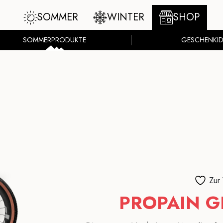
SOMMER
WINTER
SHOP
SOMMERPRODUKTE
GESCHENKID
Zur
PROPAIN G