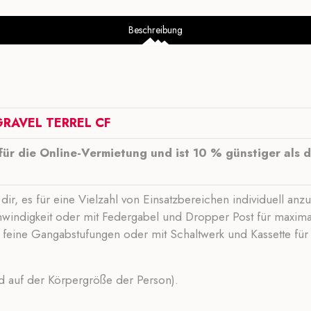
Beschreibung
RAVEL TERREL CF
für die Online-Vermietung und ist 10 % günstiger als d
 dir, es für eine Vielzahl von Einsatzbereichen individuell 
hwindigkeit oder mit Federgabel und Dropper Post für maxima
 feine Gangabstufungen oder mit Schaltwerk und Kassette für
d auf der Körpergröße der Person).