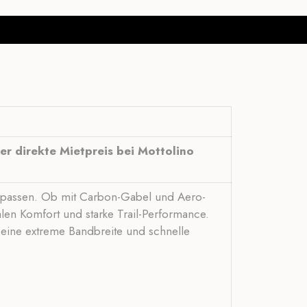
er direkte Mietpreis bei Mottolino
anzupassen. Ob mit Carbon-Gabel und Aero-
len Komfort und starke Trail-Performance.
 eine extreme Bandbreite und schnelle