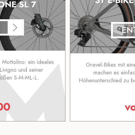
3T E-BIK
NE SL 7
EN
Mottolino: ein ideales
Gravel-Bikes mit ein
Livigno und seiner
machen es einfa
rößen S-M-ML-L.
Höhenunterschied zu be
00
v