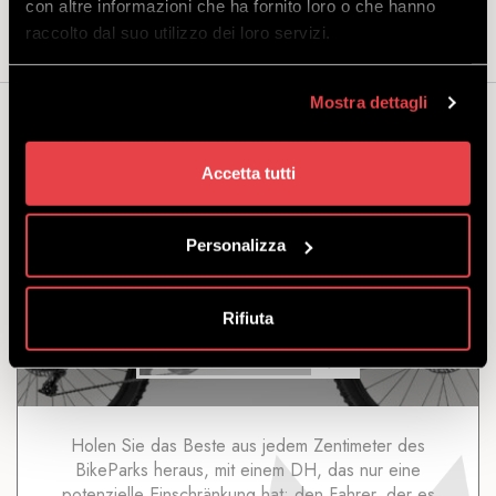
con altre informazioni che ha fornito loro o che hanno
raccolto dal suo utilizzo dei loro servizi.
Mostra dettagli
Das könnte Sie auch interessieren...
Accetta tutti
Personalizza
PROPAIN RAGE 3 R CF FOX 40
Rifiuta
ENTDECKEN
Holen Sie das Beste aus jedem Zentimeter des
BikeParks heraus, mit einem DH, das nur eine
potenzielle Einschränkung hat: den Fahrer, der es