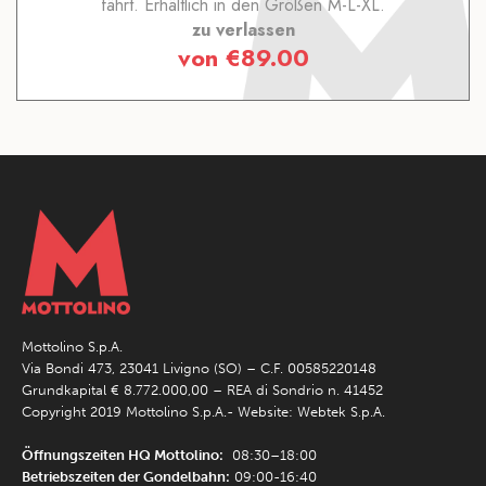
fährt. Erhältlich in den Größen M-L-XL.
zu verlassen
von
€
89.00
Mottolino S.p.A.
Via Bondi 473, 23041 Livigno (SO) – C.F. 00585220148
Grundkapital € 8.772.000,00 – REA di Sondrio n. 41452
Copyright 2019 Mottolino S.p.A.- Website:
Webtek S.p.A.
Öffnungszeiten HQ Mottolino:
08:30–18:00
Betriebszeiten der Gondelbahn:
09:00-16:40