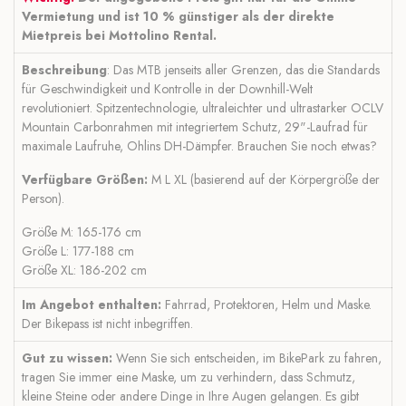
Vermietung und ist 10 % günstiger als der direkte
Mietpreis bei Mottolino Rental.
Beschreibung
: Das MTB jenseits aller Grenzen, das die Standards
für Geschwindigkeit und Kontrolle in der Downhill-Welt
revolutioniert. Spitzentechnologie, ultraleichter und ultrastarker OCLV
Mountain Carbonrahmen mit integriertem Schutz, 29"-Laufrad für
maximale Laufruhe, Ohlins DH-Dämpfer. Brauchen Sie noch etwas?
Verfügbare Größen:
M L XL (basierend auf der Körpergröße der
Person).
Größe M: 165-176 cm
Größe L: 177-188 cm
Größe XL: 186-202 cm
Im Angebot enthalten:
Fahrrad, Protektoren, Helm und Maske.
Der Bikepass ist nicht inbegriffen.
Gut zu wissen:
Wenn Sie sich entscheiden, im BikePark zu fahren,
tragen Sie immer eine Maske, um zu verhindern, dass Schmutz,
kleine Steine ​​oder andere Dinge in Ihre Augen gelangen. Es gibt