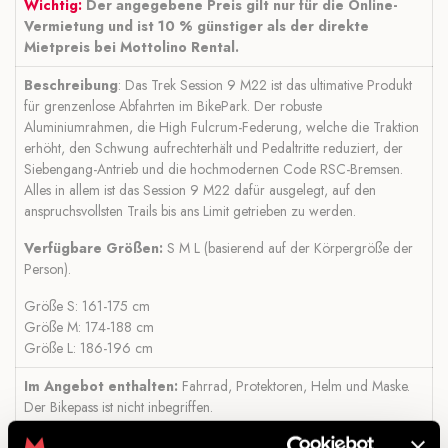
Wichtig:
Der angegebene Preis gilt nur für die Online-
Vermietung und ist 10 % günstiger als der direkte
Mietpreis bei Mottolino Rental.
Beschreibung
: Das Trek Session 9 M22 ist das ultimative Produkt
für grenzenlose Abfahrten im BikePark. Der robuste
Aluminiumrahmen, die High Fulcrum-Federung, welche die Traktion
erhöht, den Schwung aufrechterhält und Pedaltritte reduziert, der
Siebengang-Antrieb und die hochmodernen Code RSC-Bremsen.
Alles in allem ist das Session 9 M22 dafür ausgelegt, auf den
anspruchsvollsten Trails bis ans Limit getrieben zu werden.
Verfügbare Größen:
S M L (basierend auf der Körpergröße der
Person).
Größe S: 161-175 cm
Größe M: 174-188 cm
Größe L: 186-196 cm
Im Angebot enthalten:
Fahrrad, Protektoren, Helm und Maske.
Der Bikepass ist nicht inbegriffen.
Gut zu wissen:
Wenn Sie sich entscheiden, im BikePark zu fahren,