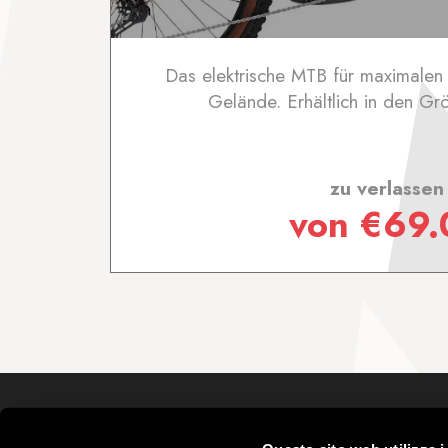
Das elektrische MTB für maximalen
Gelände. Erhältlich in den G
zu verlassen
von
€
69.
Mottolino S.p.A.