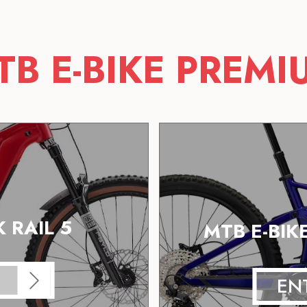
TB E-BIKE PREMI
 RAIL 5
MTB E-BIK
EN