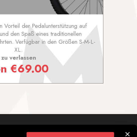
 Vorteil der Pedalunterstützung auf
und den Spaß eines traditionellen
hrten. Verfügbar in den Größen S-M-L-
XL.
zu verlassen
on
€
69.00
Folgen Sie uns auf