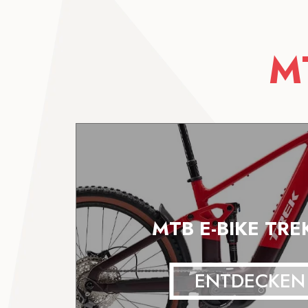
M
MTB E-BIKE TREK
ENTDECKEN