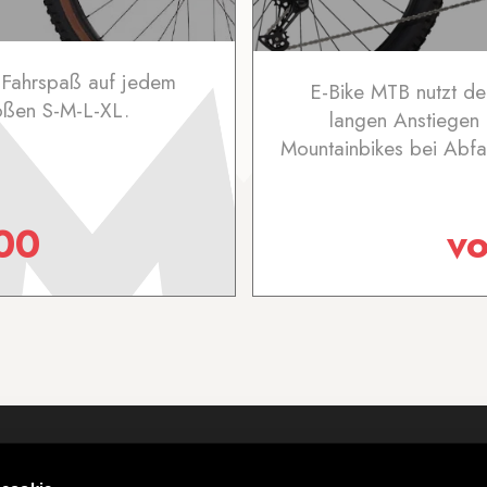
 Fahrspaß auf jedem
E-Bike MTB nutzt den
rößen S-M-L-XL.
langen Anstiegen 
Mountainbikes bei Abfa
00
v
Wir über uns
Webcam