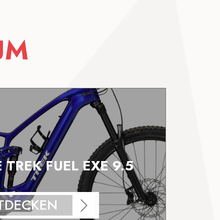
UM
E TREK FUEL EXE 9.5
TDECKEN