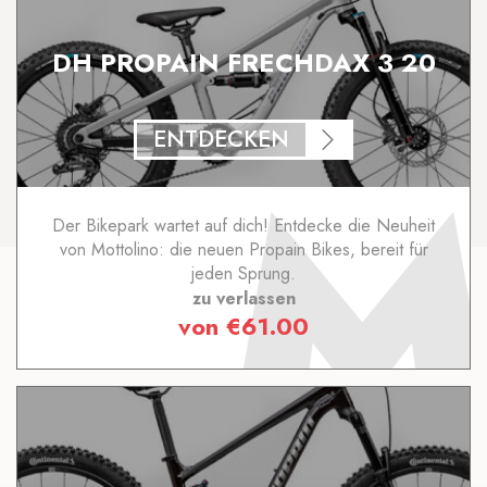
DH PROPAIN FRECHDAX 3 20
ENTDECKEN
Der Bikepark wartet auf dich! Entdecke die Neuheit
von Mottolino: die neuen Propain Bikes, bereit für
jeden Sprung.
zu verlassen
von
€
61.00