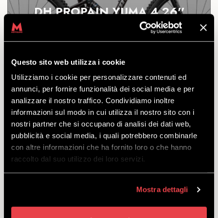
DH PROPAIN YUMA 4 26''
ENTDECKEN
Questo sito web utilizza i cookie
Utilizziamo i cookie per personalizzare contenuti ed
Der Bikepark wartet auf dich! Entdecke die Neuheit
annunci, per fornire funzionalità dei social media e per
von Mottolino: die neuen Propain Bikes, bereit für
analizzare il nostro traffico. Condividiamo inoltre
jeden Sprung.
informazioni sul modo in cui utilizza il nostro sito con i
zu verlassen
nostri partner che si occupano di analisi dei dati web,
von
€
61.00
pubblicità e social media, i quali potrebbero combinarle
con altre informazioni che ha fornito loro o che hanno
raccolto dal suo utilizzo dei loro servizi.
Mostra dettagli
DH PROPAIN TYEE YTH 27.5