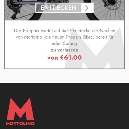
ENTDECKEN
Der Bikepark wartet auf dich! Entdecke die Neuheit
von Mottolino: die neuen Propain Bikes, bereit für
jeden Sprung.
zu verlassen
von
€
61.00