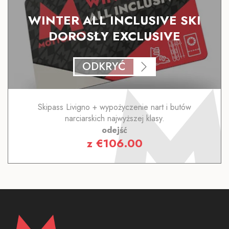
WINTER ALL INCLUSIVE SKI
DOROSŁY EXCLUSIVE
ODKRYĆ
Skipass Livigno + wypożyczenie nart i butów
narciarskich najwyższej klasy.
odejść
z
€
106.00