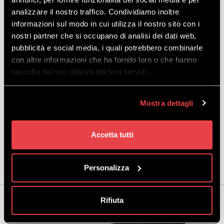
bezpośrednio z karnetem narciarskim, wybierając opcję
analizzare il nostro traffico. Condividiamo inoltre
„Ubezpieczenie TAK” w konfiguratorze produktu w cenie € 1,00
informazioni sul modo in cui utilizza il nostro sito con i
dziennie.
nostri partner che si occupano di analisi dei dati web,
Kiedy:
codziennie.
pubblicità e social media, i quali potrebbero combinarle
Na odbiór Winter All Inclusive godziny są od 08:30 do 17:00.
con altre informazioni che ha fornito loro o che hanno
Gdzie:
Miejsce odjazdu kolejki linowej Mottolino -
Mapa
raccolto dal suo utilizzo dei loro servizi.
Uwaga:
w przypadku nieobecności klienta (brak stawiennictwa)
dostawca nie będzie zobowiązany do dostarczenia usługi innego
Mostra dettagli
dnia i/lub o innej godzinie. Dostawca może zaproponować
alternatywne daty/godzinny świadczenia usługi w przypadku
wystąpienia siły wyższej, uniemożliwiającej jej realizację w dniu
Accetta tutti
wybranym przez klienta w chwili zakupu.
Punkty Mottolino APP:
NIE.
Personalizza
Rifiuta
Możesz być także zainteresowany...