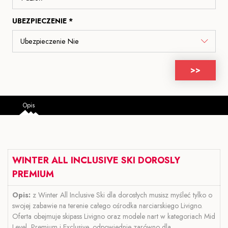
UBEZPIECZENIE *
>>
Opis
WINTER ALL INCLUSIVE SKI DOROSLY
PREMIUM
Opis:
z Winter All Inclusive Ski dla dorosłych musisz myśleć tylko o
swojej zabawie na terenie całego ośrodka narciarskiego Livigno.
Oferta obejmuje skipass Livigno oraz modele nart w kategoriach Mid
Level, Premium i Exclusive, odpowiednie zarówno dla