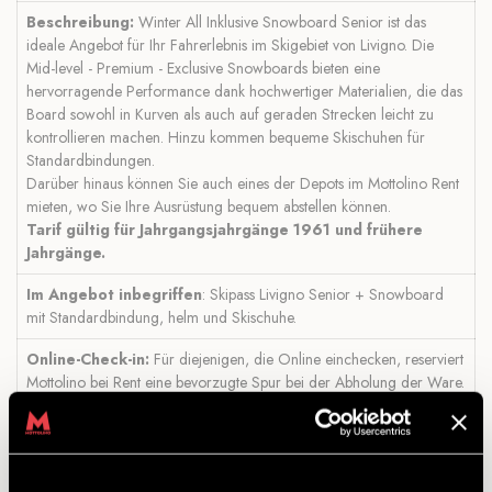
Beschreibung:
Winter All Inklusive Snowboard Senior ist das
ideale Angebot für Ihr Fahrerlebnis im Skigebiet von Livigno. Die
Mid-level - Premium - Exclusive Snowboards bieten eine
hervorragende Performance dank hochwertiger Materialien, die das
Board sowohl in Kurven als auch auf geraden Strecken leicht zu
kontrollieren machen. Hinzu kommen bequeme Skischuhen für
Standardbindungen.
Darüber hinaus können Sie auch eines der Depots im Mottolino Rent
mieten, wo Sie Ihre Ausrüstung bequem abstellen können.
Tarif gültig für Jahrgangsjahrgänge 1961 und frühere
Jahrgänge.
Im Angebot inbegriffen
: Skipass Livigno Senior + Snowboard
mit Standardbindung, helm und Skischuhe.
Online-Check-in:
Für diejenigen, die Online einchecken, reserviert
Mottolino bei Rent eine bevorzugte Spur bei der Abholung der Ware.
Außerdem finden diejenigen, die das Mietdepot beim Kauf des
Produkts mit Online-Check-in hinzufügen, das ihnen zugewiesene
Depot direkt mit der gemieteten Ausrüstung, ohne zur Kasse gehen
zu müssen.