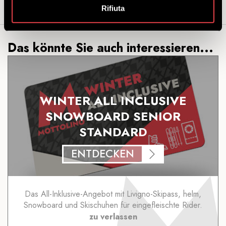
Rifiuta
Das könnte Sie auch interessieren...
WINTER ALL INCLUSIVE
SNOWBOARD SENIOR
STANDARD
ENTDECKEN
Das All-Inklusive-Angebot mit Livigno-Skipass, helm,
Snowboard und Skischuhen für eingefleischte Rider.
zu verlassen