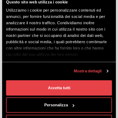
Questo sito web utilizza i cookie
Link:
check-in.mottolino.com
Utilizziamo i cookie per personalizzare contenuti ed
Wann:
jeden Tag.
annunci, per fornire funzionalità dei social media e per
Für die Abholung des Winter All Inclusive ist die Zeit von 08:30 bis
analizzare il nostro traffico. Condividiamo inoltre
17:00.
informazioni sul modo in cui utilizza il nostro sito con i
Wo:
Abfahrtsort der Gondelbahn Mottolino -
Karte
nostri partner che si occupano di analisi dei dati web,
pubblicità e social media, i quali potrebbero combinarle
Versicherungspolice:
Ab 1. Januar 2022 ist der Abschluss einer
Versicherungspolice für den Zugang zu den Skipisten obligatorisch.
con altre informazioni che ha fornito loro o che hanno
Falls Sie noch keine persönliche haben, können Sie die Police direkt
raccolto dal suo utilizzo dei loro servizi.
mit dem Skipass abschließen, indem Sie im Produktkonfigurator die
Option „Versicherung JA“ zum Preis von 1,00 € pro Tag auswählen.
Mostra dettagli
Hinweis:
Im Falle einer Nichterscheinen des Kunden (keine
Vorstellung) ist der Lieferant nicht verpflichtet, die Dienstleistung zu
einem anderen Datum und/oder Uhrzeit zu erbringen. Der
Accetta tutti
Auftragnehmer kann für die Erbringung der Dienstleistung im Falle
höherer Gewalt, welche die Erbringung der Dienstleistung an dem
vom Kunden zum Zeitpunkt des Kaufs gewählten Tag verhindert,
Personalizza
alternative Daten/Uhrzeiten vorschlagen.
Mottolino APP Punkte:
NEIN.