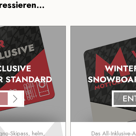
essieren...
CLUSIVE
WINTER
R STANDARD
SNOWBOAR
EN
igno-Skipass, helm,
Das All-Inklusive-