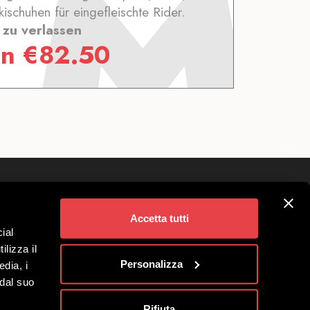
schuhen für eingefleischte Rider.
zu verlassen
on
€
82.50
Folgen Sie uns auf
vigno
Accetta tutti
ial
Angebote
ilizza il
Benefit-Gesellschaft
Personalizza
edia, i
 dal suo
Rifiuta