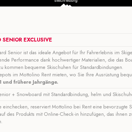
Beschreibung
 SENIOR EXCLUSIVE
d Senior ist das ideale Angebot für Ihr Fahrerlebnis im Skige
ende Performance dank hochwertiger Materialien, die das Boa
Hinzu kommen bequeme Skischuhen für Standardbindungen.
epots im Mottolino Rent mieten, wo Sie Ihre Ausrüstung beq
1 und frühere Jahrgänge.
 Senior + Snowboard mit Standardbindung, helm und Skischu
ne einchecken, reserviert Mottolino bei Rent eine bevorzugt
auf des Produkts mit Online-Check-in hinzufügen, das ihnen 
n.