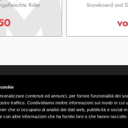
gefleischte Rider.
Snowboard und Ski
50
v
Wir über uns
Webcam
Kontakte
Wetter Li
 cookie
 00585220148
Arbeite mit uns
Parkplatz
rio n.
rsonalizzare contenuti ed annunci, per fornire funzionalità dei soc
Regelung Mottolino Vibes
Gruppen 
stro traffico. Condividiamo inoltre informazioni sul modo in cui ut
Datenschutz & Cookie-
Mottolino 
Webtek
tner che si occupano di analisi dei dati web, pubblicità e social m
Richtlinien
e con altre informazioni che ha fornito loro o che hanno raccolto
Verkaufsbedingungen
:00
Erklärung zur Barrierefreiheit