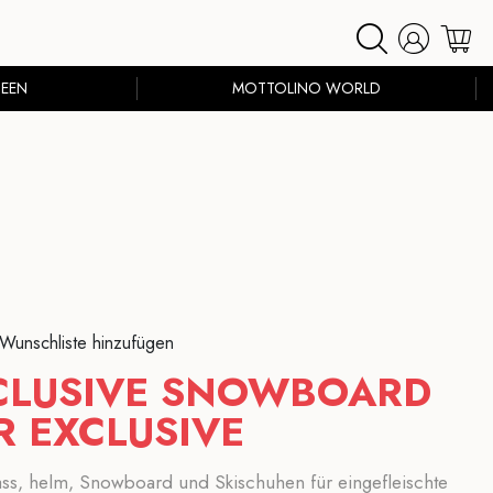
EEN
MOTTOLINO WORLD
 Wunschliste hinzufügen
NCLUSIVE SNOWBOARD
R EXCLUSIVE
pass, helm, Snowboard und Skischuhen für eingefleischte