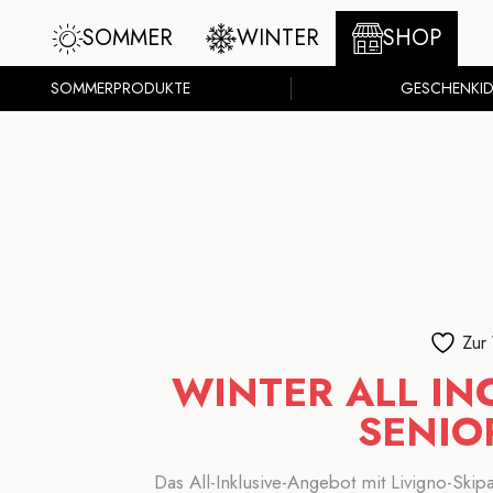
SOMMER
WINTER
SHOP
SOMMERPRODUKTE
GESCHENKID
Zur
WINTER ALL I
SENIO
Das All-Inklusive-Angebot mit Livigno-Ski