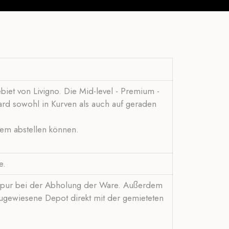
biet von Livigno. Die Mid-level - Premium -
rd sowohl in Kurven als auch auf geraden
uem abstellen können.
he.
e Spur bei der Abholung der Ware. Außerdem
zugewiesene Depot direkt mit der gemieteten