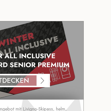
 ALL INCLUSIVE
D SENIOR PREMIUM
TDECKEN
Angebot mit Livigno-Skipass, helm,