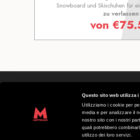
Snowboard und Skischuhen für ein
zu verlassen
von
€
75.
Mottolino S.p.A.
Questo sito web utilizza i
Via Bondi 473, 23041 Livigno (SO) – C.F.
Grundkapital € 8.772.000,00 – REA di Sond
Utilizziamo i cookie per pe
41452
media e per analizzare il no
Copyright 2019 Mottolino S.p.A.- Website:
nostro sito con i nostri par
S.p.A.
quali potrebbero combinarl
utilizzo dei loro servizi.
Öffnungszeiten HQ Mottolino:
08:30–18